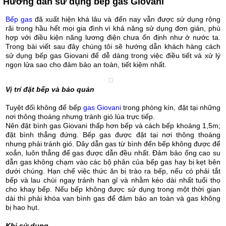
Hướng dẫn sử dụng bếp gas Giovani
Bếp gas
đã xuất hiện khá lâu và đến nay vẫn được sử dụng rộng
rãi trong hầu hết mọi gia đình vì khả năng sử dụng đơn giản, phù
hợp với điều kiện năng lương điện chưa ổn định như ở nước ta.
Trong bài viết sau đây chúng tôi sẽ hướng dẫn khách hàng cách
sử dụng bếp gas Giovani để dễ dàng trong việc điều tiết và xử lý
ngọn lửa sao cho đảm bảo an toàn, tiết kiệm nhất.
Vị trí đặt bếp và bảo quản
Tuyệt đối không để bếp
gas Giovani
trong phòng kín, đặt tại những
nơi thông thoáng nhưng tránh gió lùa trực tiếp.
Nên đặt bình gas Giovani thấp hơn bếp và cách bếp khoảng 1,5m;
đặt bình thẳng đứng.
Bếp gas được đặt tại nơi thông thoáng
nhưng phải tránh gió.
Dây dẫn gas từ bình đến bếp không được để
xoắn, luôn thẳng để gas được dẫn đều nhất. Đảm bảo ống cao su
dẫn gas không chạm vào các bộ phân của bếp gas hay bị kẹt bên
dưới chúng.
Hạn chế việc thức ăn bị trào ra bếp, nếu có phải tắt
bếp và lau chùi ngay tránh han gỉ và nhằm kéo dài nhất tuổi thọ
cho khay bếp.
Nếu bếp không được sử dụng trong một thời gian
dài thì phải khóa van bình gas để đảm bảo an toàn và gas không
bị hao hụt.