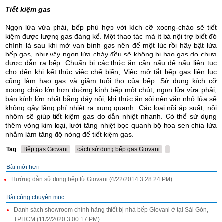
Tiết kiệm gas
Ngọn lửa vừa phải, bếp phù hợp với kích cỡ xoong-chảo sẽ tiết
kiệm được lượng gas đáng kể.
Một thao tác mà ít bà nội trợ biết đó
chính là sau khi mở van bình gas nên để một lúc rồi hãy bật lửa
bếp gas, như vậy ngọn lửa cháy đều sẽ không bị hao gas do chưa
được dẫn ra bếp.
Chuẩn bị các thức ăn cần nấu để nấu liên tục
cho đến khi kết thúc việc chế biến, Việc mở tắt bếp gas liên lục
cũng làm hao gas và giảm tuổi thọ của bếp. Sử dụng kích cỡ
xoong chảo lớn hơn đường kính bếp một chút, ngọn lửa vừa phải,
bán kính lớn nhất bằng đáy nồi, khi thức ăn sôi nên vặn nhỏ lửa sẽ
không gây lãng phí nhiệt ra xung quanh.
Các loại nồi áp suất, nồi
nhôm sẽ giúp tiết kiệm gas do dẫn nhiệt nhanh. Có thể sử dụng
thêm vòng kim loại, lưới tăng nhiệt bọc quanh bộ hoa sen chia lửa
nhằm làm tăng độ nóng để tiết kiệm gas.
Tag
:
Bếp gas Giovani
cách sử dụng bếp gas Giovani
Bài mới hơn
Hướng dẫn sử dụng bếp từ Giovani (4/22/2014 3:28:24 PM)
Bài cùng chuyên mục
Danh sách showroom chính hãng thiết bị nhà bếp Giovani ở tại Sài Gòn,
TPHCM (11/2/2020 3:00:17 PM)