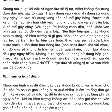
Khi sử dụng
Không mở quạt khi nấu vì ngọn lửa sẽ bị tạt, nhiệt không tập trung
dưới đáy nồi, gây tốn gas.
Tránh đụng vào kiềng khi đang sử dụng
hay ngay khi vừa sử dụng xong bếp, có thể gây bỏng. Được thiết
kế chỉ để nấu nên hạn chế việc hong khô các loại vải sợi trên bếp
vì có thể gây cháy.
Nếu ngọn lửa không xanh đều, phải khóa van
bình gas lập tức để kiểm tra lại bếp.
Nếu thấy bếp gas cháy không
bình thường, có hiện tường rò gỉ gas, nên khóa van bình gas ngay
lập tức và kiểm tra lại bếp gas hoặc tháo hoa sen và rửa bằng
nước sạch.
Luôn đảm bảo họng lửa (hoa sen) được khít với nhau,
khi đó gas sẽ không bị tràn ra ngoài quá nhiều, ngọn lửa không
đều gây nguy hiểm.
Không đi ra ngoài khi đang sử dụng bếp gas.
Trước khi ra khỏi nhà hay đi ngủ nên kiểm tra lại một lần nữa để
chắc chắn rằng núm ON/OFF được đưa về đúng vị trí và van bình
gas đã được khóa.
Khi ngừng hoạt động
Khóa van bình gas để đảm bảo gas không bị dò gỉ và an toàn cho
lần bật lửa sau vì gas không bị ra quá nhiều.
Kiểm tra ống dẫn ga
định kỳ vì nếu cũ và dão rất dễ bị dò gas ra ngoài gây lãng phí và
nguy hiểm.
Khi có hiện tượng không an toàn, nên gọi thợ chuyên
môn đến kiểm tra và sửa chữa vì chủ quan trong việc sử dụng bếp
gas dễ dẫn đến hậu quả nghiêm trọng.