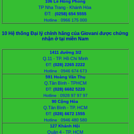
106 Lê Hồng Phong
TP Nha Trang - Khánh Hòa
ĐT:
:
(0258) 654 5555
Hotline : 0966 175 000
10 Hệ thống Đại lý chính hãng của Giovani được chứng
nhận ở tại miền Nam
1411 đường 3/2
Q.11 - TP. Hồ Chí Minh
ĐT
:
(028) 2265 2222
Hotline : 0946 674 673
591 Hoàng Văn Thụ
Q.Tân Bình - TPHCM
ĐT
:
(028) 6682 5220
Hotline : 0928 97 97 97
90 Cộng Hòa
Q.Tân Bình - TP. HCM
ĐT
:
(028) 6672 1555
Hotline : 0946 480 580
127 Khánh Hội
Quận 4 - TP. HCM