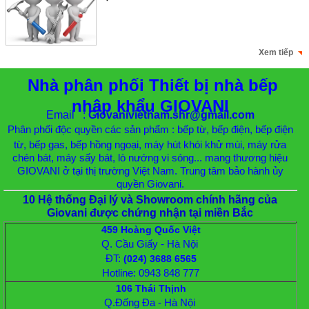
Xem tiếp
Nhà phân phối Thiết bị nhà bếp
nhập khẩu GIOVANI
Email :
Giovanivietnam.shr@gmail.com
Phân phối độc quyền các sản phẩm : bếp từ, bếp điện, bếp điện
từ, bếp gas, bếp hồng ngoại, máy hút khói khử mùi, máy rửa
chén bát, máy sấy bát, lò nướng vi sóng... mang thương hiệu
GIOVANI ở tại thị trường Việt Nam. Trung tâm bảo hành ủy
quyền Giovani.
10 Hệ thống Đại lý và Showroom chính hãng của
Giovani được chứng nhận tại miền Bắc
459 Hoàng Quốc Việt
Q. Cầu Giấy - Hà Nội
ĐT:
(024) 3688 6565
Hotline: 0943 848 777
106 Thái Thịnh
Q.Đống Đa - Hà Nội