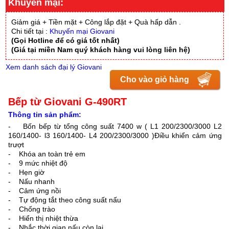
Khuyến mại:
Giảm giá + Tiền mặt + Công lắp đặt + Quà hấp dẫn .
Chi tiết tại :
Khuyến mại Giovani
(Gọi Hotline để có giá tốt nhất)
(Giá tại miền Nam quý khách hàng vui lòng liên hệ)
Xem danh sách đại lý Giovani
Cho vào giỏ hàng
Bếp từ Giovani G-490RT
Thông tin sản phẩm:
- Bốn bếp từ tổng công suất 7400 w ( L1 200/2300/3000 L2
160/1400- l3 160/1400- L4 200/2300/3000 )Điều khiển cảm ứng
trượt
- Khóa an toàn trẻ em
- 9 mức nhiệt độ
- Hẹn giờ
- Nấu nhanh
- Cảm ứng nồi
- Tự động tắt theo công suất nấu
- Chống trào
- Hiển thị nhiệt thừa
- Nhắc thời gian nấu còn lại