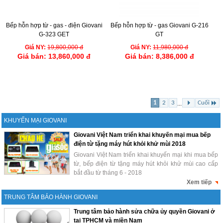
Bếp hỗn hợp từ - gas - điện Giovani
Bếp hỗn hợp từ - gas Giovani G-216
G-323 GET
GT
Giá NY:
19,800,000 đ
Giá NY:
11,980,000 đ
Giá bán:
13,860,000 đ
Giá bán:
8,386,000 đ
1
2
3
Cuối
...
KHUYẾN MẠI GIOVANI
Giovani Việt Nam triển khai khuyến mại mua bếp
điện từ tặng máy hút khỏi khử mùi 2018
Giovani Việt Nam triển khai khuyến mại khi mua bếp
từ, bếp điện từ tặng máy hút khỏi khử mùi cao cấp
bắt đầu từ tháng 6 - 2018
Xem tiếp
TRUNG TÂM BẢO HÀNH GIOVANI
Trung tâm bảo hành sửa chữa ủy quyền Giovani ở
tại TPHCM và miền Nam