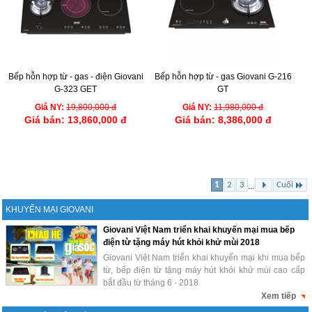
Bếp hỗn hợp từ - gas - điện Giovani
Bếp hỗn hợp từ - gas Giovani G-216
G-323 GET
GT
Giá NY:
19,800,000 đ
Giá NY:
11,980,000 đ
Giá bán:
13,860,000 đ
Giá bán:
8,386,000 đ
1
2
3
Cuối
...
KHUYẾN MẠI GIOVANI
Giovani Việt Nam triển khai khuyến mại mua bếp
điện từ tặng máy hút khỏi khử mùi 2018
Giovani Việt Nam triển khai khuyến mại khi mua bếp
từ, bếp điện từ tặng máy hút khỏi khử mùi cao cấp
bắt đầu từ tháng 6 - 2018
Xem tiếp