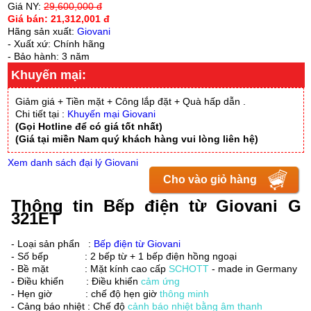
Giá NY:
29,600,000 đ
Giá bán:
21,312,001 đ
Hãng sản xuất:
Giovani
- Xuất xứ: Chính hãng
- Bảo hành: 3 năm
Khuyến mại:
Giảm giá + Tiền mặt + Công lắp đặt + Quà hấp dẫn .
Chi tiết tại :
Khuyến mại Giovani
(Gọi Hotline để có giá tốt nhất)
(Giá tại miền Nam quý khách hàng vui lòng liên hệ)
Xem danh sách đại lý Giovani
Cho vào giỏ hàng
Thông tin Bếp điện từ Giovani G
321ET
- Loại sản phẩn :
Bếp điện từ Giovani
- Số bếp : 2 bếp từ + 1 bếp điện hồng ngoại
- Bề mặt : Mặt kính cao cấp
SCHOTT
- made in Germany
- Điều khiển : Điều khiển
cảm ứng
- Hẹn giờ : chế độ hẹn giờ
thông minh
- Cảng báo nhiệt : Chế độ
cảnh báo nhiệt bằng âm thanh