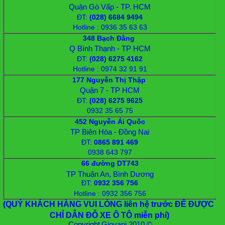
Quận Gò Vấp - TP. HCM
ĐT:
(028) 6684 9494
Hotline : 0936 35 63 63
348 Bạch Đằng
Q Bình Thạnh - TP HCM
ĐT:
(028) 6275 4162
Hotline : 0974 32 91 91
177 Nguyễn Thị Thập
Quận 7 - TP HCM
ĐT:
(028) 6275 9625
0932 35 65 75
452 Nguyễn Ái Quốc
TP Biên Hòa - Đồng Nai
ĐT:
0865 891 469
0938 643 797
66 đường DT743
TP Thuận An, Bình Dương
ĐT
:
0932 356 756
Hotline : 0932 356 756
(QUÝ KHÁCH HÀNG VUI LÒNG liên hệ trước ĐỂ ĐƯỢC
CHỈ DẪN ĐỖ XE Ô TÔ miễn phí)
Copyright
Giovani 2010 ©