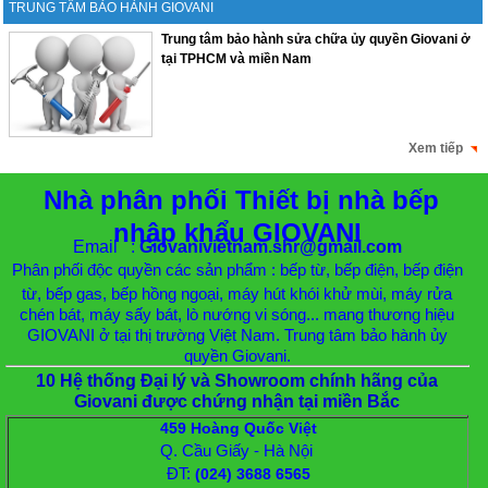
TRUNG TÂM BẢO HÀNH GIOVANI
Trung tâm bảo hành sửa chữa ủy quyền Giovani ở
tại TPHCM và miền Nam
Xem tiếp
Nhà phân phối Thiết bị nhà bếp
nhập khẩu GIOVANI
Email :
Giovanivietnam.shr@gmail.com
Phân phối độc quyền các sản phẩm : bếp từ, bếp điện, bếp điện
từ, bếp gas, bếp hồng ngoại, máy hút khói khử mùi, máy rửa
chén bát, máy sấy bát, lò nướng vi sóng... mang thương hiệu
GIOVANI ở tại thị trường Việt Nam. Trung tâm bảo hành ủy
quyền Giovani.
10 Hệ thống Đại lý và Showroom chính hãng của
Giovani được chứng nhận tại miền Bắc
459 Hoàng Quốc Việt
Q. Cầu Giấy - Hà Nội
ĐT:
(024) 3688 6565