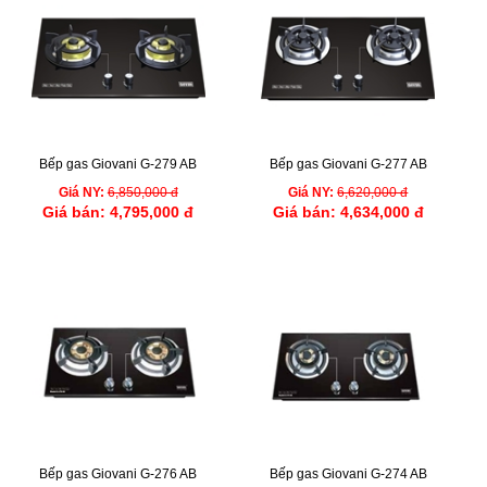
Bếp gas Giovani G-279 AB
Bếp gas Giovani G-277 AB
Giá NY:
6,850,000 đ
Giá NY:
6,620,000 đ
Giá bán:
4,795,000 đ
Giá bán:
4,634,000 đ
Bếp gas Giovani G-276 AB
Bếp gas Giovani G-274 AB