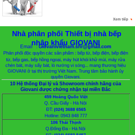
Xem tiếp
Nhà phân phối Thiết bị nhà bếp
nhập khẩu GIOVANI
Email :
Giovanivietnam.shr@gmail.com
Phân phối độc quyền các sản phẩm : bếp từ, bếp điện, bếp điện
từ, bếp gas, bếp hồng ngoại, máy hút khói khử mùi, máy rửa
chén bát, máy sấy bát, lò nướng vi sóng... mang thương hiệu
GIOVANI ở tại thị trường Việt Nam. Trung tâm bảo hành ủy
quyền Giovani.
10 Hệ thống Đại lý và Showroom chính hãng của
Giovani được chứng nhận tại miền Bắc
459 Hoàng Quốc Việt
Q. Cầu Giấy - Hà Nội
ĐT:
(024) 3688 6565
Hotline: 0943 848 777
106 Thái Thịnh
Q.Đống Đa - Hà Nội
:
ĐT
(024) 6683 5457