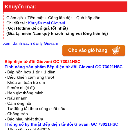
Khuyến mại:
Giảm giá + Tiền mặt + Công lắp đặt + Quà hấp dẫn .
Chi tiết tại :
Khuyến mại Giovani
(Gọi Hotline để có giá tốt nhất)
(Giá tại miền Nam quý khách hàng vui lòng liên hệ)
Xem danh sách đại lý Giovani
Cho vào giỏ hàng
Bếp điện từ đôi Giovani GC 73021HSC
Tính năng sản phẩm Bếp điện từ đôi Giovani GC 73021HSC
- Bếp hỗn hợp 1 từ + 1 điện
- Điều khiển cảm ứng trượt
- Khóa an toàn trẻ em
- 9 mức nhiệt độ
- Hẹn giờ thông minh
- Nấu nhanh
- Cảm ứng nồi
- Tự động tắt theo công suất nấu
- Chống trào
- Báo hiệu nhiệt thừa
Thông số kỹ thuật Bếp điện từ đôi Giovani GC 73021HSC
- Tổng công suất 4600W