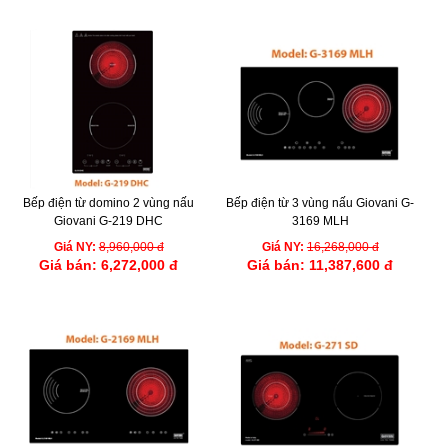
Bếp điện từ domino 2 vùng nấu
Bếp điện từ 3 vùng nấu Giovani G-
Giovani G-219 DHC
3169 MLH
Giá NY:
8,960,000 đ
Giá NY:
16,268,000 đ
Giá bán:
6,272,000 đ
Giá bán:
11,387,600 đ