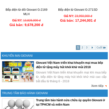
Bếp điện từ đôi Giovani G-2169
Bếp điện từ Giovani G-271SD
MLH
Giá NY:
23,950,000 đ
Giá bán:
17,244,001 đ
Giá NY:
13,826,000 đ
Giá bán:
9,678,200 đ
1
2
3
Cuối
KHUYẾN MẠI GIOVANI
Giovani Việt Nam triển khai khuyến mại mua bếp
điện từ tặng máy hút khỏi khử mùi 2018
Giovani Việt Nam triển khai khuyến mại khi mua bếp
từ, bếp điện từ tặng máy hút khỏi khử mùi cao cấp
bắt đầu từ tháng 6 - 2018
Xem tiếp
TRUNG TÂM BẢO HÀNH GIOVANI
Trung tâm bảo hành sửa chữa ủy quyền Giovani ở
tại TPHCM và miền Nam