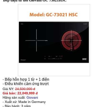
Bếp điện từ đôi Giovani GC 73021HSC
- Bếp hỗn hợp 1 từ + 1 điện
- Điều khiển cảm ứng trượt
Giá NY:
24,500,000 đ
Giá bán:
22,049,999 đ
Hãng sản xuất:
Giovani
- Xuất xứ: Made in Germany
- Bảo hành: 3 năm